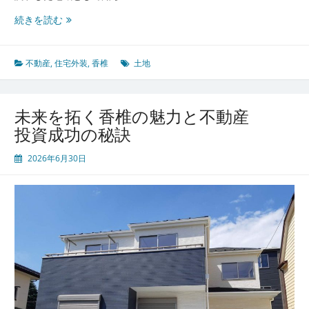
香
続きを読む
椎
で
叶
不動産
,
住宅外装
,
香椎
土地
え
る
理
未来を拓く香椎の魅力と不動産
想
投資成功の秘訣
の
暮
2026年6月30日
ら
し
未
来
を
変
え
る
不
動
産