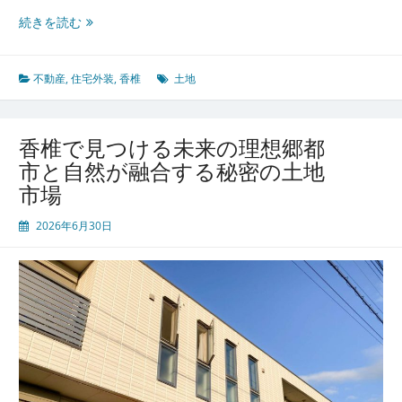
歴
続きを読む
史
と
未
不動産
,
住宅外装
,
香椎
土地
来
が
交
香椎で見つける未来の理想郷都
差
市と自然が融合する秘密の土地
す
市場
る
香
2026年6月30日
椎
が
今
熱
い
理
由
と
は