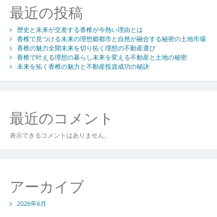
動
最近の投稿
産
投
歴史と未来が交差する香椎が今熱い理由とは
資
香椎で見つける未来の理想郷都市と自然が融合する秘密の土地市場
成
香椎の魅力全開未来を切り拓く理想の不動産選び
功
香椎で叶える理想の暮らし未来を変える不動産と土地の秘密
の
未来を拓く香椎の魅力と不動産投資成功の秘訣
秘
訣
最近のコメント
表示できるコメントはありません。
アーカイブ
2026年6月