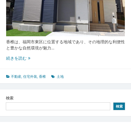
と
土
地
の
秘
密
香椎は、福岡市東区に位置する地域であり、その地理的な利便性
と豊かな自然環境が魅力…
未
続きを読む
来
を
拓
不動産
,
住宅外装
,
香椎
土地
く
香
椎
検索
の
検索
魅
力
と
不