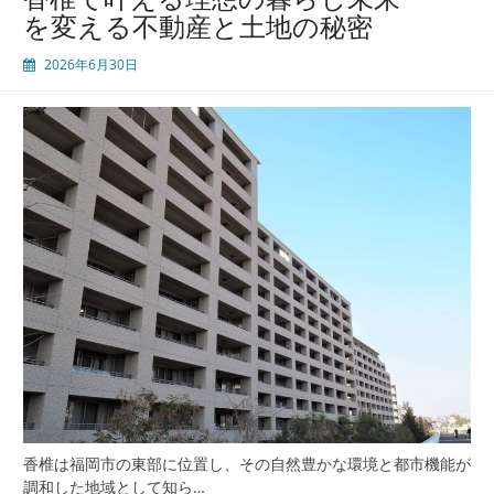
未
を変える不動産と土地の秘密
来
を
2026年6月30日
切
り
拓
く
理
想
の
不
動
産
選
び
香椎は福岡市の東部に位置し、その自然豊かな環境と都市機能が
調和した地域として知ら…