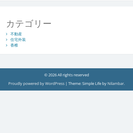
カテゴリー
不動産
住宅外装
香椎
© 2026 All rights reserved
Proudly powered by WordPress
|
Theme: Simple Life by
Nilambar
.