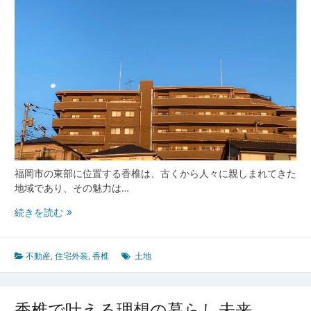
福岡市の東部に位置する香椎は、古くから人々に親しまれてきた
地域であり、その魅力は…
香
続きを読む
椎
の
魅
不動産
,
住宅外装
,
香椎
土地
力
全
開
香椎で叶える理想の暮らし未来